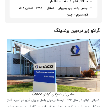
حداکثر فشار:
7 – 8.4 – 8.6 بار
جنس بدنه:
پلی پروپیلن – استال – PVDF – استیل 316 –
آلومینیوم – چدن
گراکو زیر ذره‌بین برندینگ
نمایی از کمپانی گراکو Graco
کمپانی گراکو در سال ۱۹۲۶ توسط برادران راسل و ریل گری در آمریکا آغاز
به کار نمود. این شرکت در حال حاضر از پیش‌گامان در زمینه تولید