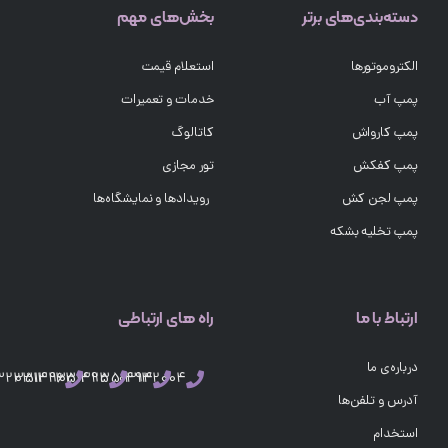
دسته‌بندی‌های برتر
بخش‌های مهم
الکتروموتورها
استعلام قیمت
پمپ آب
خدمات و تعمیرات
پمپ کارواش
کاتالوگ
پمپ کفکش
تور مجازی
پمپ لجن کش
رویدادها و نمایشگاه‌ها
پمپ تخلیه بشکه
ارتباط با ما
راه های ارتباطی
درباره‌ی ما
03132351496
03132351495
03132351494
03132004
آدرس و تلفن‌ها
استخدام