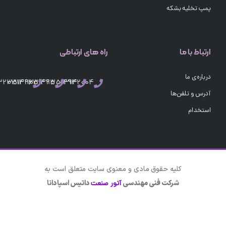
پمپ تخلیه بشکه
ارتباط با ما
راه های ارتباطی
درباره‌ی ما
03132351496
03132351495
03132351494
03132004
آدرس و تلفن‌ها
استخدام
کلیه حقوق مادی و معنوی سایت متعلق است به
شرکت فنی مهندسی
داتیس اسپادانا
آتور صنعت