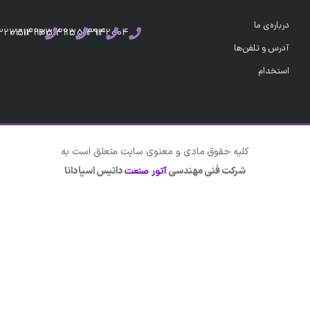
درباره‌ی ما
03132351496
03132351495
03132351494
03132004
آدرس و تلفن‌ها
استخدام
کلیه حقوق مادی و معنوی سایت متعلق است به
شرکت فنی مهندسی
داتیس اسپادانا
آتور صنعت