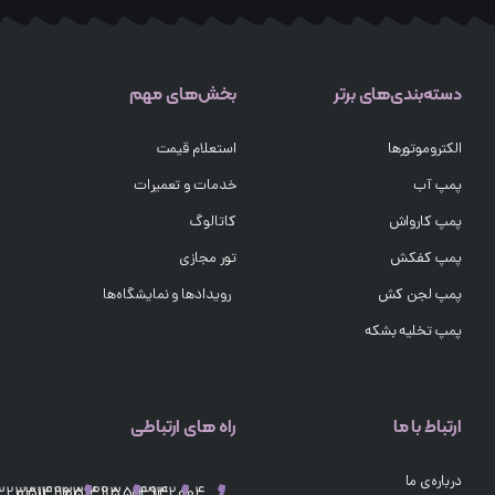
دسته‌بندی‌های برتر
بخش‌های مهم
الکتروموتورها
استعلام قیمت
پمپ آب
خدمات و تعمیرات
پمپ کارواش
کاتالوگ
پمپ کفکش
تور مجازی
پمپ لجن کش
رویدادها و نمایشگاه‌ها
پمپ تخلیه بشکه
ارتباط با ما
راه های ارتباطی
درباره‌ی ما
03132351496
03132351495
03132351494
03132004