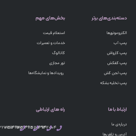
دسته‌بندی‌های برتر
بخش‌های مهم
الکتروموتورها
استعلام قیمت
پمپ آب
خدمات و تعمیرات
پمپ کارواش
کاتالوگ
پمپ کفکش
تور مجازی
پمپ لجن کش
رویدادها و نمایشگاه‌ها
پمپ تخلیه بشکه
ارتباط با ما
راه های ارتباطی
درباره‌ی ما
03132351496
03132351495
03132351494
03132004
آدرس و تلفن‌ها