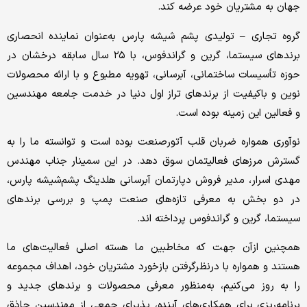
ن به مشتریان خود عرضه کند.
ه تجاری
–
تولیدی پشم‌ شیشه پارس به‌عنوان نماینده انحصاری
برندهای سیستما، گرین و گراندفوس، با ۲۵ سال سابقه درخشان در
ه تأسیسات ساختمانی، آبرسانی، تهویه‌ مطبوع و با ارائه محصولات
ن و باکیفیت از برندهای تراز اول دنیا در خدمت جامعه مهندسین
عالین این زمینه بوده است.
وری همواره ضربان قلب آتورصنعت بوده است و توانسته ما را به
رش مرزهای فعالیتمان سوق دهد. در این سمینار جناب مهندس
ی اسرار، مدیر فروش دپارتمان آبرسانی هلدینگ پشم‌شیشه پارس،
دو بخش به معرفی تازه‌های صنعت پمپ و بررسی برندهای
تما، گرین و گراندفوس پرداخته اند.
نین ازآن‌ جهت که مخاطبین ما هسته اصلی فعالیت‌های ما
ند و همواره با درنظرگرفتن بازخورد مشتریان خود، اهداف مجموعه
به روز می‌کنیم، به‌منظور معرفی محصولات و برندهای جدید و
امه‌ریزی برای همکاری‌های آینده، پذیرای جمعی از مهندسین حاذق