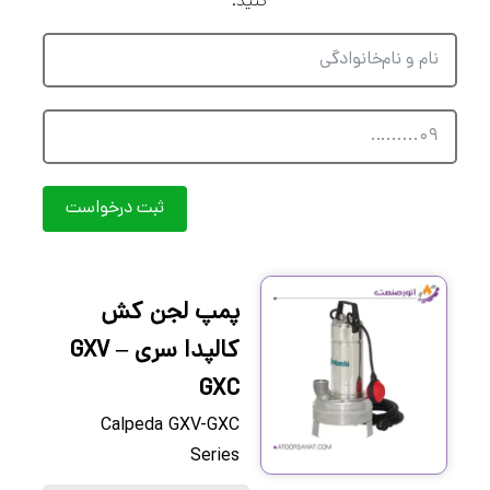
کنید.
ثبت درخواست
پمپ لجن کش
کالپدا سری GXV –
GXC
Calpeda GXV-GXC
Series