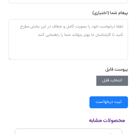
غام شما (اختیاری)
وست فایل
انتخاب فایل
ثبت درخواست
محصولات مشابه