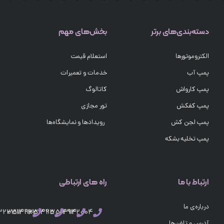
دسته‌بندی‌های برتر
بخش‌های مهم
الکتروموتورها
استعلام قیمت
پمپ آب
خدمات و تعمیرات
پمپ کارواش
کاتالوگ
پمپ کفکش
تور مجازی
پمپ لجن کش
رویدادها و نمایشگاه‌ها
پمپ تخلیه بشکه
ارتباط با ما
راه های ارتباطی
درباره‌ی ما
03132351496
03132351495
03132351494
03132004
آدرس و تلفن‌ها