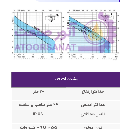
مشخصات فنی
حداکثر ارتفاع
20 متر
حداکثر آبدهی
24 متر مکعب بر ساعت
کلاس حفاظتی
IP X8
توان موتور
0,55 تا 0,9 کیلو وات