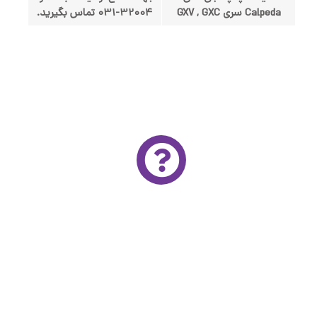
Calpeda سری GXV , GXC
32004-031 تماس بگیرید.
مشاوره تخصصی و رایگان
برای استفاده از خدمات مشاوره تخصصی و رایگان آتور
صنعت لطفا فرم زیر را با دقت تکمیل کنید
کارشناسان ما در اولین فرصت برای مشاوره و ارايه قیمت با
شما تماس می‌گیرند