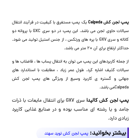
پمپ لجن کش Calpeda
یک پمپ مستغرق با کیفیت در فرآیند انتقال
سیالات حاوی لجن می باشد. این پمپ در دو سری GXC با پروانه دو
کاناله و سری GXV با پره های ورتکس ، از جنس استیل تولید می شود.
حداکثر ارتفاع برای آن 20 متر می باشد.
از جمله کاربردهای این پمپ می توان به انتقال پساب ها ، فاضلاب ها و
سیالات کثیف اشاره کرد. طول عمر زیاد ، مطابقت با استاندارد های
جهانی و گستره ی کاربرد وسیع از ویژگی های پمپ لجن کش
Calpedaمی باشد.
پمپ لجن کش کالپدا
سری GXV برای انتقال مایعات با ذرات
جامد و یا رشته ای مناسب بوده و در صنایع غذایی کاربرد
زیادی دارد.
بیشتر بخوانید:
پمپ لجن کش نوید سهند