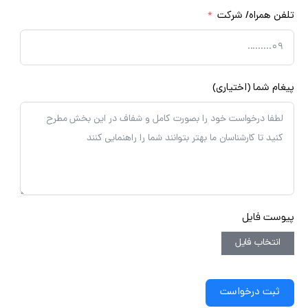
فن همراه/ شرکت
غام شما (اختیاری)
وست فایل
انتخاب فایل
ثبت درخواست