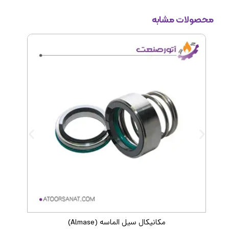
محصولات مشابه
مکانیکال سیل الماسه (Almase)
م