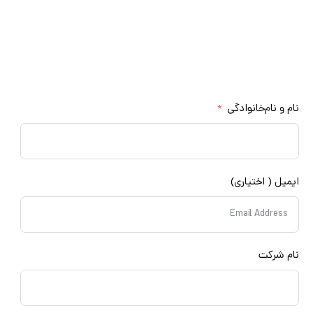
صنعت لطفا فرم زیر را با دقت تکمیل کنید
کارشناسان ما در اولین فرصت برای مشاوره و ارايه قیمت با
شما تماس می‌گیرند
مشاوره رایگان
م و نام‌خانوادگی
میل ( اختیاری)
م شرکت