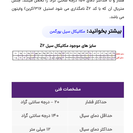
فشار و تا حداکثر دمای 150 درجه سانتی گراد را تحمل میکند. جنس
متریال آن که با کد Z2 نامگذاری می شود استیل 316/کربن/ وایتون
می باشد.
بیشتر بخوانید:
مکانیکال سیل بورگمن
سایز های موجود مکانیکال سیل Z2
مشخصات فنی
حداکثر فشار
20 – درجه سانتی گراد
حداقل دمای سیال
140 درجه سانتی گراد
حداکثر دمای سیال
12 میلی متر