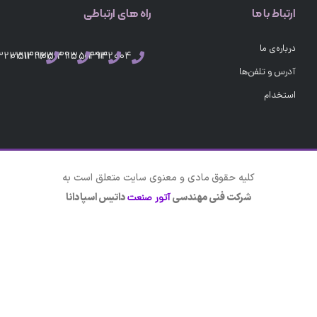
ارتباط با ما
راه های ارتباطی
درباره‌ی ما
03132351496
03132351495
03132351494
03132004
آدرس و تلفن‌ها
استخدام
کلیه حقوق مادی و معنوی سایت متعلق است به
شرکت فنی مهندسی
داتیس اسپادانا
آتور صنعت