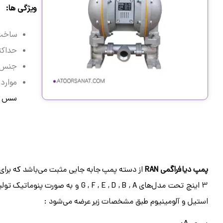
ویژگی ها:
ساخت 
حداکث
جنس ب
موارد 
سس ، 
پمپ دیافراگمی RAN
3 اینچ تحت مدل‌های G , F , E , D , B , A و به صورت پنوماتیک تولید می‌شود.
استیل و آلومینیوم طبق مشخصات زیر عرضه می‌شود :