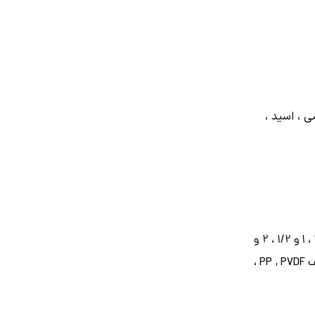
 ، اسید ،
از دسته پمپ جابه جایی مثبت می‌باشد که برای انتقال مواد مختلفی استفاده می‌شود. این پمپ در سایز‌های 1/4 ، 1/2 ، 1 ، 1 و 1/2 ، 2 و
در مدل‌های ذکر شده، با جنس‌های مختلف PP , PVDF ،