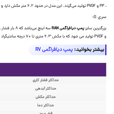
، PP و PVDF تولید می‌گردد. این مدل
در حدود 6.2 متر مکش دارد و تا 70 درجه سانتیگراد سیالات را انتقال می‌دهد.
سری G:
بزرگترین سایز
پمپ دیافراگمی RAN
سه اینچ می‌باشد که 8 بار فشار و 907 لیتر بر دقیقه آبدهی دارد. این سری
و PVDF تولید می شود که با مکش 6.3 متری تا 70 درجه سانتیگراد سیالات را پمپاژ می‌کند.
بیشتر بخوانید:
پمپ دیافراگمی RV
حداکثر فشار کاری
حداکثر آبدهی
حداکثر مکش
حداکثر دما