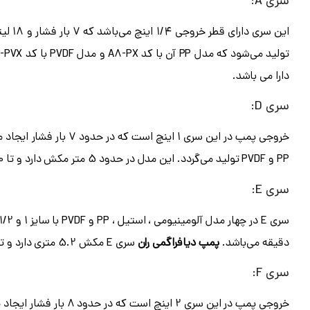
سری A:
این سری دارای قطر خروجی 1/4 اینچ می‌باشد که 7 بار فشار و 18 لیتر بر دقیقه آبدهی دارد. سری A
دارا می باشد.
سری D:
PP و PVDF تولید می‌گردد. این مدل در حدود 5 متر مکش دارد و تا 70 درجه سانتیگراد سیالات را انتقال می‌دهد.
سری E:
دقیقه می‌باشد.
پمپ دیافراگمی ران
سری E مکش 5.2 متری دارد و تا دمای 70 درجه سانتیگراد سیالات را پمپاژ می‌کند.
سری F: