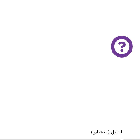
 تخصصی و رایگان
و رایگان آتور صنعت لطفا فرم زیر را با دقت تکمیل کنید
رای مشاوره و ارايه قیمت با شما تماس می‌گیرند
ایمیل ( اختیاری)