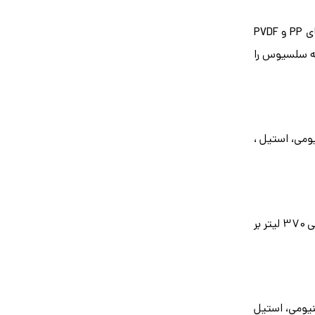
در دو مدل با بدنه‌های PP و PVDF
A8-P و مدل PVDF با کد A8-PVX نام‌گذاری شده است. این سری توانایی پمپاژ سیالات تا دمای 70 درجه سلسیوس را
و در چهار مدل آلومینیومی‌، استیل ،
سری E در چهار مدل آلومینیومی ، استیل ، PP و PVDF با سایز 1 و 1/2 اینچ تولید می‌گردد. ماکسیمم فشار در سری E حدود 8 بار و حداکثر آبدهی 370 لیتر بر
د و در چهار مدل آلومینیومی‌، استیل