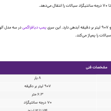
پمپ دیافراگمی
مشخصات فنی
8 بار
907 لیتر بر دقیقه
6.3 متر
70 درجه سانتیگراد