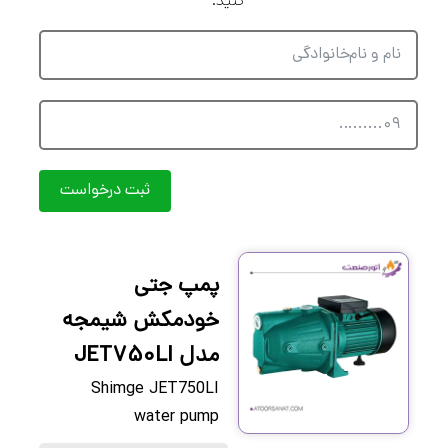
کنید.
ثبت درخواست
پمپ جتی
خودمکش شیمجه
مدل JET750LI
Shimge JET750LI
water pump