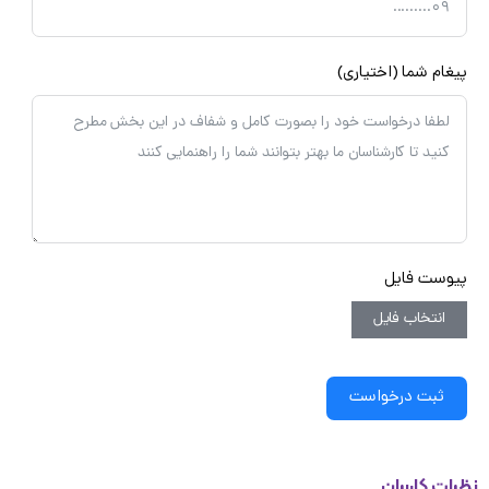
غام شما (اختیاری)
وست فایل
انتخاب فایل
ثبت درخواست
ات کاربران