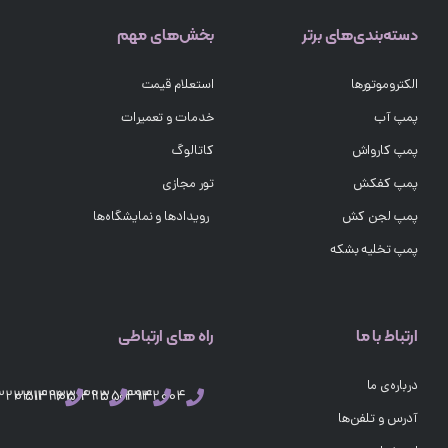
دسته‌بندی‌های برتر
بخش‌های مهم
الکتروموتورها
استعلام قیمت
پمپ آب
خدمات و تعمیرات
پمپ کارواش
کاتالوگ
پمپ کفکش
تور مجازی
پمپ لجن کش
رویدادها و نمایشگاه‌ها
پمپ تخلیه بشکه
ارتباط با ما
راه های ارتباطی
درباره‌ی ما
03132351496
03132351495
03132351494
03132004
آدرس و تلفن‌ها