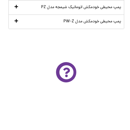
پمپ محیطی خودمکش اتوماتیک شیمجه مدل PZ
پمپ محیطی خودمکش مدل PW-Z
مشاوره تخصصی و رایگان
برای استفاده از خدمات مشاوره تخصصی و رایگان آتور
صنعت لطفا فرم زیر را با دقت تکمیل کنید
کارشناسان ما در اولین فرصت برای مشاوره و ارايه قیمت با