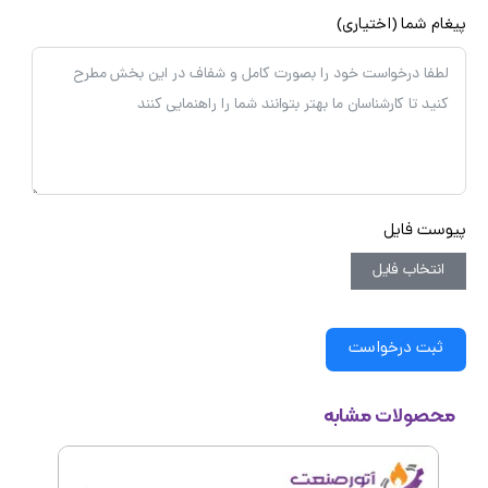
غام شما (اختیاری)
وست فایل
انتخاب فایل
ثبت درخواست
محصولات مشابه