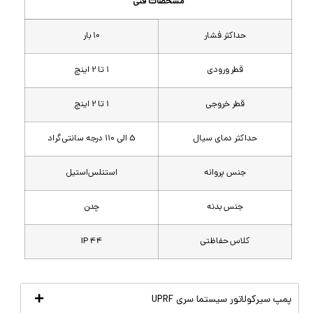
مشخصات فنی
حداکثر فشار
10 بار
قطر ورودی
1 تا 2 اینچ
قطر خروجی
1 تا 2 اینچ
حداکثر دمای سیال
5 الی 110 درجه سانتی‌گراد
جنس پروانه
استنلس‌استیل
جنس بدنه
چدن
کلاس حفاظتی
IP 44
پمپ سیرکولاتور سیستما سری UPRF