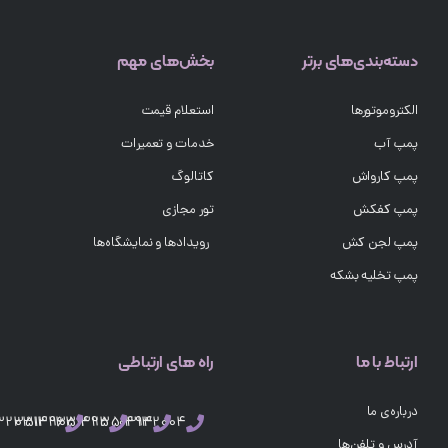
دسته‌بندی‌های برتر
بخش‌های مهم
الکتروموتورها
استعلام قیمت
پمپ آب
خدمات و تعمیرات
پمپ کارواش
کاتالوگ
پمپ کفکش
تور مجازی
پمپ لجن کش
رویدادها و نمایشگاه‌ها
پمپ تخلیه بشکه
ارتباط با ما
راه های ارتباطی
درباره‌ی ما
03132351496
03132351495
03132351494
03132004
آدرس و تلفن‌ها