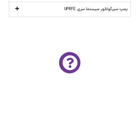
پمپ سیرکولاتور سیستما سری UPRFE
مشاوره تخصصی و رایگان
برای استفاده از خدمات مشاوره تخصصی و رایگان آتور
صنعت لطفا فرم زیر را با دقت تکمیل کنید
کارشناسان ما در اولین فرصت برای مشاوره و ارايه قیمت با
شما تماس می‌گیرند