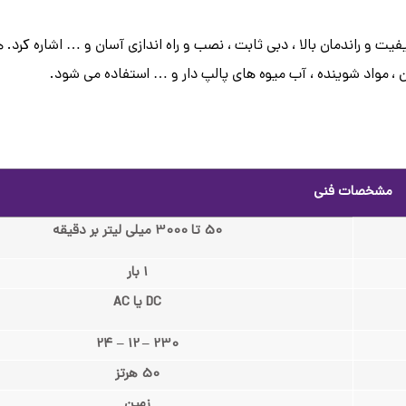
زین ، مواد شوینده ، آب میوه های پالپ دار و … استفاده می شود.
مشخصات فنی
50 تا 3000 میلی لیتر بر دقیقه
1 بار
DC یا AC
230 – 12 – 24
50 هرتز
زمین