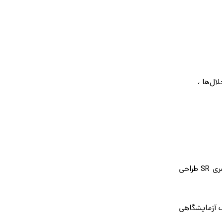
ال‌ها ،
سری SR طراحی
چک و برای مصارف آزمایشگاهی