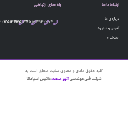
ارتباط با ما
راه های ارتباطی
درباره‌ی ما
03132351496
03132351495
03132351494
03132004
آدرس و تلفن‌ها
استخدام
کلیه حقوق مادی و معنوی سایت متعلق است به
شرکت فنی مهندسی
داتیس اسپادانا
آتور صنعت