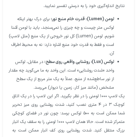
نتایج اندازه‌گیری خود را به درستی تفسیر نمایید.
لومن (Lumen): قدرت خام منبع نور:
برای درک بهتر اینکه
لوکس متر چیست و چه چیزی را نمی‌سنجد، باید با لومن آشنا
شویم. لومن (Lumen) کل نور خروجی از یک منبع (مثل لامپ)
است و فقط به قدرت خود منبع اشاره دارد؛ نه به محیط اطراف
آن.
لوکس (Lux): روشنایی واقعی روی سطح:
در مقابل، لوکس
واحد «شدت روشنایی» است. این واحد به ما می‌گوید چه مقدار
از نور ساطع‌شده از منبع، عملاً به یک متر مربع از یک سطح
مشخص (مانند میز کار، زمین یا دیوار) می‌رسد.
یک لامپ ۱۰۰۰ لومنی را در نظر بگیرید. اگر این لامپ را در یک اتاق
کوچک ۳ در ۴ متری نصب کنید، شدت روشنایی روی میز تحریر
شما ممکن است به ۵۰۰ لوکس برسد؛ چون نور در فضای کوچکی
متمرکز شده است. حالا همان لامپ ۱۰۰۰ لومنی را به سقف یک انبار
بزرگ منتقل کنید. شدت روشنایی روی کف انبار ممکن است به