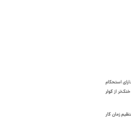
ارای استحکام
 در طول زمان حدود 83 درصد حفظ کند همچنین دمای هوای خروجی کولر سلولزی تا 30 درصد خنک‌تر از کولر
ظیم زمان کار