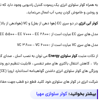
و روشن و خاموش کردن پمپ آب اعمال می‌نماید.
کولر آبی انرژی
در دو سری
EC
(هوا دهی از بغل) و
VC
(هوادهی از بالا
مدل های سری
EC
عبارت است از
:
EC 5500 – EC 7000 – EC 2800
مدل های سری
VC
عبارت است از
:
VC 3800 – VC 6000
از نکات مثبت
کولر سلولزی Energy
می توان به نصب آسان ، صدای کم ، 
بالا ، کاهش انتقال باکتری های مضر تنفسی ، قابلیت تنظیم دور ونتیل
ویژگی های کولر سلولزی انرژی داشتن گواهینامه استاندارد اروپا
(CE)
شرکت انرژی در کولر های سلولزی خود کلید قطع دو قطب جهت حفاظت 
بیشتر بخوانید:
کولر سلولزی مهیا