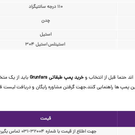
110 درجه سانتیگراد
چدن
استیل
استینلس استیل 304
اند حتما قبل از انتخاب و
خرید پمپ طبقاتی Grunfars
باید از یک م
این پمپ ها راهنمایی کنند.جهت گرفتن مشاوره رایگان و دریافت لیست ق
قیمت
جهت اطلاع از قیمت با شماره 32004-031 تماس بگیرید.