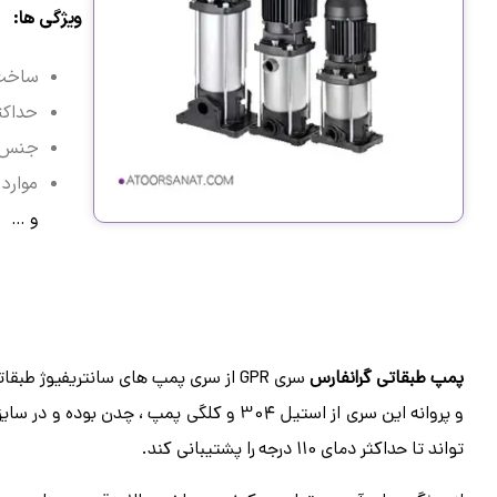
ویژگی ها:
ساخت 
حداکث
جنس پ
موارد 
و …
پمپ طبقاتی گرانفارس
سری GPR از سری پمپ های سانتریفیوژ ط
و پروانه این سری از استیل 304 و کلگی پمپ ، چدن بوده و در سایز هایی از 1 و 1/4 تا 4 اینچ تولید می شود. حداکثر فشار در این پمپ
تواند تا حداکثر دمای 110 درجه را پشتیبانی کند.