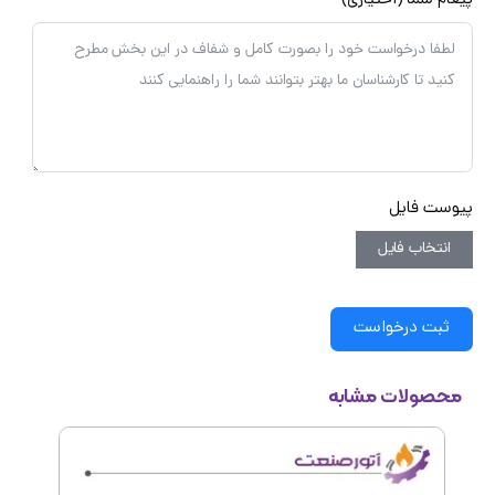
غام شما (اختیاری)
وست فایل
انتخاب فایل
ثبت درخواست
محصولات مشابه