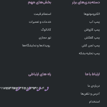
دسته‌بندی‌های برتر
بخش‌های مهم
الکتروموتورها
استعلام قیمت
پمپ آب
خدمات و تعمیرات
پمپ کارواش
کاتالوگ
پمپ کفکش
تور مجازی
پمپ لجن کش
رویدادها و نمایشگاه‌ها
پمپ تخلیه بشکه
ارتباط با ما
راه های ارتباطی
درباره‌ی ما
03132351496
03132351495
03132351494
03132004
آدرس و تلفن‌ها
استخدام