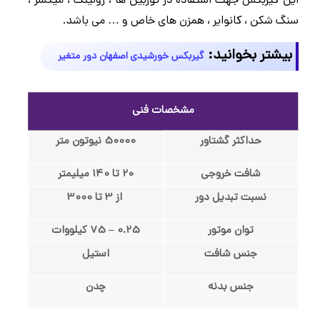
این گیربکس
جهت استفاده در توربین ها ، رولینگ ، میکسر ،
سنگ شکن ، کانوایر ، همزن های خاص و … می باشد.
بیشتر بخوانید:
گیربکس خورشیدی اصفهان دور متغیر
مشخصات فنی
حداکثر گشتاور
50000 نیوتون متر
شافت خروجی
20 تا 140 میلیمتر
نسبت تبدیل دور
از 3 تا 3000
توان موتور
0.25 – 75 کیلووات
جنس شافت
استیل
جنس بدنه
چدن